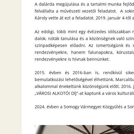
A dalárda megújulása és a tartalmi munka fejlődé
felvállalta a művészeti vezetői feladatot. A sok
Károly vette át ezt a feladatot. 2019. január 4-tő
Az eddigi, több mint egy évtizedes időszakban 
dalok, nóták tanulása és a közönségnek való szí
színpadképesen előadni. Az ismertségünk és
rendezvényekre, hanem falunapokra, kórustal
rendezvényekre is hívnak bennünket.
2015. évben és 2016-ban is, rendkívül siker
bemutatkozási lehetőségével élhettünk. Marcaliban
alkalommal énekeltünk közönségünk előtt. 2016. 
„VÁROSI ALKOTÓI DÍJ”-at kaptunk a város kulturáli
2024. évben a Somogy Vármegyei Közgyűlés a Som