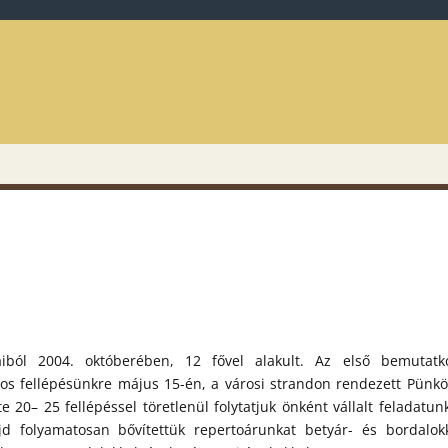
aiból 2004. októberében, 12 fővel alakult. Az első bemutatk
nos fellépésünkre május 15-én, a városi strandon rendezett Pünkö
 20– 25 fellépéssel töretlenül folytatjuk önként vállalt feladatunk
d folyamatosan bővítettük repertoárunkat betyár- és bordalokk