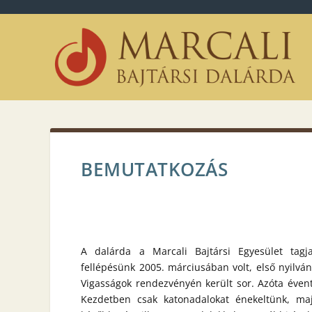
BEMUTATKOZÁS
A dalárda a Marcali Bajtársi Egyesület tagj
fellépésünk 2005. márciusában volt, első nyilvá
Vigasságok rendezvényén került sor. Azóta évente
Kezdetben csak katonadalokat énekeltünk, maj