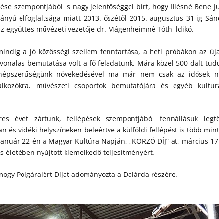
se szempontjából is nagy jelentőséggel bírt, hogy Illésné Bene Ju
irányú elfoglaltsága miatt 2013. őszétől 2015. augusztus 31-ig Sán
l az együttes művézeti vezetője dr. Mágenheimné Tóth Ildikó.
mindig a jó közösségi szellem fenntartása, a heti próbákon az új
nvonalas bemutatása volt a fő feladatunk. Mára közel 500 dalt tud
 népszerűségünk növekedésével ma már nem csak az idősek n
álkozókra, művészeti csoportok bemutatójára és egyéb kulturá
es évet zártunk, fellépések szempontjából fennállásuk legt
 és vidéki helyszíneken beleértve a külföldi fellépést is több mint
január 22-én a Magyar Kultúra Napján, „KORZÓ DÍJ”-at, március 17
s életében nyújtott kiemelkedő teljesítményért.
ogy Polgáraiért Díjat adományozta a Dalárda részére.