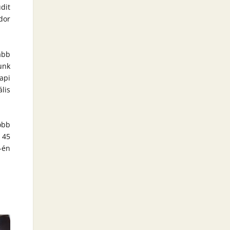
dit
dor
abb
unk
api
lis
öbb
 45
-én