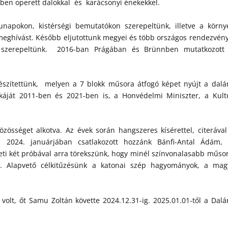
ekben operett dalokkal és karácsonyi énekekkel.
napokon, kistérségi bemutatókon szerepeltünk, illetve a körny
eghívást. Később eljutottunk megyei és több országos rendezvény
l szerepeltünk. 2016-ban Prágában és Brünnben mutatkozott
szítettünk, melyen a 7 blokk műsora átfogó képet nyújt a dalá
nkáját 2011-ben és 2021-ben is, a Honvédelmi Miniszter, a Kult
özösséget alkotva. Az évek során hangszeres kísérettel, citerával
. 2024. januárjában csatlakozott hozzánk Bánfi-Antal Ádám, 
A heti két próbával arra törekszünk, hogy minél színvonalasabb műsor
t. Alapvető célkitűzésünk a katonai szép hagyományok, a mag
volt, őt Samu Zoltán követte 2024.12.31-ig. 2025.01.01-től a Dalá