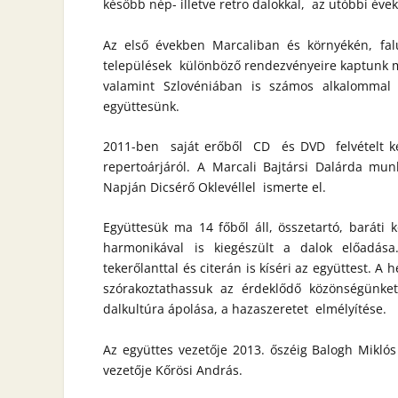
később nép- illetve retro dalokkal, az utóbbi év
Az első években Marcaliban és környékén, falu
települések különböző rendezvényeire kaptunk m
valamint Szlovéniában is számos alkalomma
együttesünk.
2011-ben saját erőből CD és DVD felvételt ké
repertoárjáról. A Marcali Bajtársi Dalárda mu
Napján Dicsérő Oklevéllel ismerte el.
Együttesük ma 14 főből áll, összetartó, baráti k
harmonikával is kiegészült a dalok előadása
tekerőlanttal és citerán is kíséri az együttest. 
szórakoztathassuk az érdeklődő közönségünke
dalkultúra ápolása, a hazaszeretet elmélyítése.
Az együttes vezetője 2013. őszéig Balogh Miklós 
vezetője Kőrösi András.