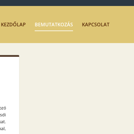
KEZDŐLAP
BEMUTATKOZÁS
KAPCSOLAT
ozó
sdi
at.
al,