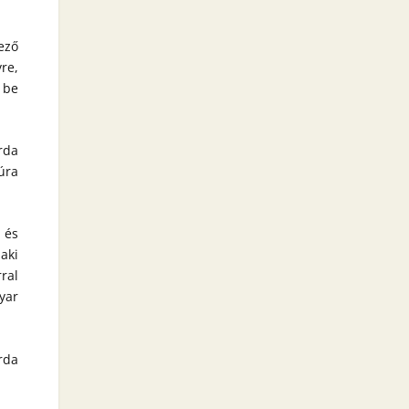
ező
re,
 be
rda
úra
 és
aki
ral
yar
rda