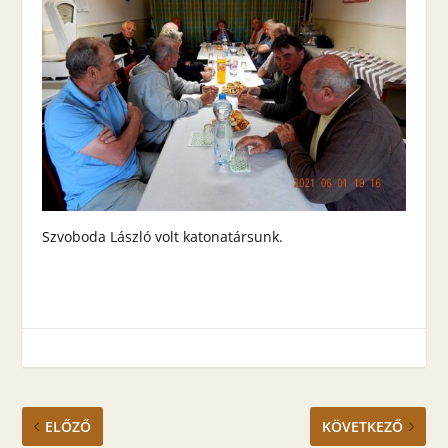
Szvoboda László volt katonatársunk.
ELŐZŐ
KÖVETKEZŐ