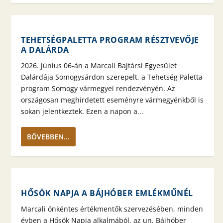
TEHETSÉGPALETTA PROGRAM RÉSZTVEVŐJE
A DALÁRDA
2026. június 06-án a Marcali Bajtársi Egyesület
Dalárdája Somogysárdon szerepelt, a Tehetség Paletta
program Somogy vármegyei rendezvényén. Az
országosan meghirdetett eseményre vármegyénkből is
sokan jelentkeztek. Ezen a napon a...
BŐVEBBEN...
HŐSÖK NAPJA A BÁJHÓBER EMLÉKMŰNÉL
Marcali önkéntes értékmentők szervezésében, minden
évben a Hősök Napja alkalmából, az un. Bájhóber