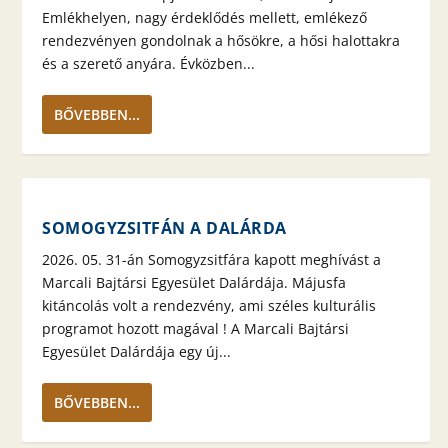
Emlékhelyen, nagy érdeklődés mellett, emlékező
rendezvényen gondolnak a hősökre, a hősi halottakra
és a szerető anyára. Évközben...
BŐVEBBEN...
SOMOGYZSITFÁN A DALÁRDA
2026. 05. 31-án Somogyzsitfára kapott meghívást a
Marcali Bajtársi Egyesület Dalárdája. Májusfa
kitáncolás volt a rendezvény, ami széles kulturális
programot hozott magával ! A Marcali Bajtársi
Egyesület Dalárdája egy új...
BŐVEBBEN...