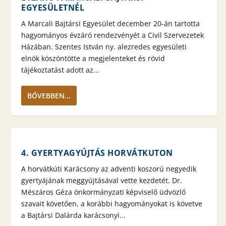
EGYESÜLETNÉL
A Marcali Bajtársi Egyesület december 20-án tartotta
hagyományos évzáró rendezvényét a Civil Szervezetek
Házában. Szentes István ny. alezredes egyesületi
elnök köszöntötte a megjelenteket és rövid
tájékoztatást adott az...
BŐVEBBEN...
4. GYERTYAGYÚJTÁS HORVÁTKUTON
A horvátkúti Karácsony az adventi koszorú negyedik
gyertyájának meggyújtásával vette kezdetét. Dr.
Mészáros Géza önkormányzati képviselő üdvözlő
szavait követően, a korábbi hagyományokat is követve
a Bajtársi Dalárda karácsonyi...