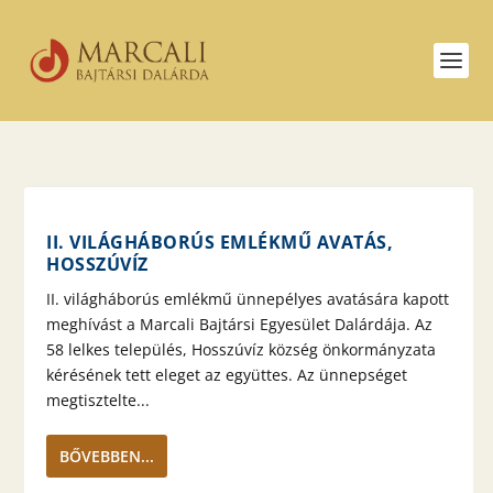
II. VILÁGHÁBORÚS EMLÉKMŰ AVATÁS,
HOSSZÚVÍZ
II. világháborús emlékmű ünnepélyes avatására kapott
meghívást a Marcali Bajtársi Egyesület Dalárdája. Az
58 lelkes település, Hosszúvíz község önkormányzata
kérésének tett eleget az együttes. Az ünnepséget
megtisztelte...
BŐVEBBEN...