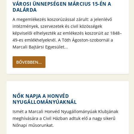
VÁROSI ÜNNEPSÉGEN MÁRCIUS 15-ÉN A
DALÁRDA
A megemlékezés koszorúzással zárult: a jelenlévő
intézmények, szervezetek és civil közösségek
képviselői elhelyezték az emlékezés koszorúit az 1848–
49-es emlékhelyeknél. A Tóth Ágoston-szobornál a
Marcali Bajtársi Egyesület...
BŐVEBBEN...
NŐK NAPJA A HONVÉD
NYUGÁLLOMÁNYÚAKNÁL
Ismét a Marcali Honvéd Nyugállományúak Klubjának
meghívására a Civil Házban adtuk elő a nagy sikerű
Nőnapi műsorunkat.