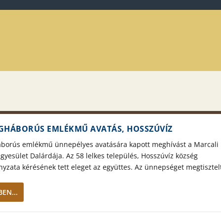
LÁGHÁBORÚS EMLÉKMŰ AVATÁS, HOSSZÚVÍZ
gháborús emlékmű ünnepélyes avatására kapott meghívást a Marcali
Egyesület Dalárdája. Az 58 lelkes település, Hosszúvíz község
zata kérésének tett eleget az együttes. Az ünnepséget megtisztelt
EN...