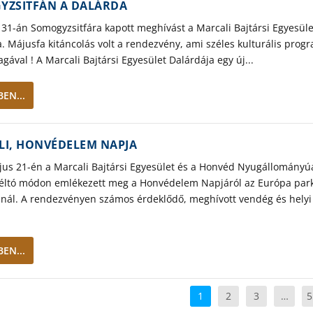
YZSITFÁN A DALÁRDA
 31-án Somogyzsitfára kapott meghívást a Marcali Bajtársi Egyesüle
. Májusfa kitáncolás volt a rendezvény, ami széles kulturális prog
gával ! A Marcali Bajtársi Egyesület Dalárdája egy új...
EN...
I, HONVÉDELEM NAPJA
jus 21-én a Marcali Bajtársi Egyesület és a Honvéd Nyugállományú
éltó módon emlékezett meg a Honvédelem Napjáról az Európa par
ánál. A rendezvényen számos érdeklődő, meghívott vendég és helyi
EN...
1
2
3
…
5