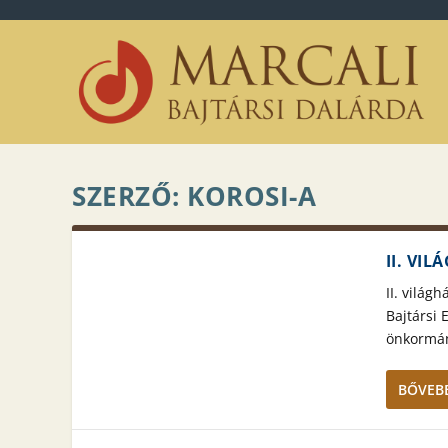
SZERZŐ:
KOROSI-A
II. VI
II. vilá
Bajtársi 
önkormány
BŐVEBB