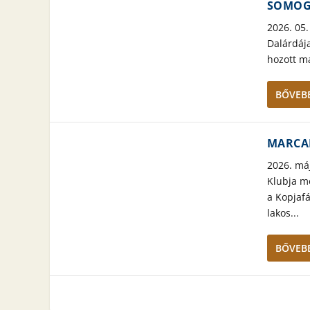
SOMOG
2026. 05.
Dalárdája
hozott ma
BŐVEBB
MARCAL
2026. má
Klubja m
a Kopjaf
lakos...
BŐVEBB