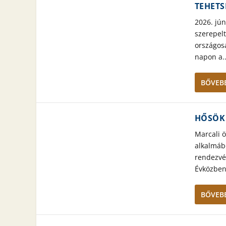
TEHETS
2026. jú
szerepel
országos
napon a..
BŐVEBB
HŐSÖK
Marcali 
alkalmáb
rendezvén
Évközben.
BŐVEBB