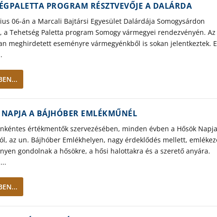
ÉGPALETTA PROGRAM RÉSZTVEVŐJE A DALÁRDA
nius 06-án a Marcali Bajtársi Egyesület Dalárdája Somogysárdon
t, a Tehetség Paletta program Somogy vármegyei rendezvényén. Az
an meghirdetett eseményre vármegyénkből is sokan jelentkeztek. 
.
EN...
 NAPJA A BÁJHÓBER EMLÉKMŰNÉL
önkéntes értékmentők szervezésében, minden évben a Hősök Napj
ól, az un. Bájhóber Emlékhelyen, nagy érdeklődés mellett, emlékez
yen gondolnak a hősökre, a hősi halottakra és a szerető anyára.
..
EN...