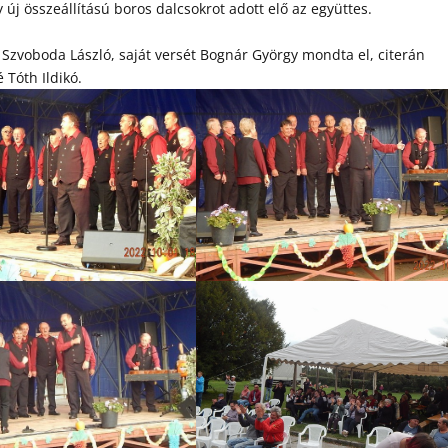
új összeállítású boros dalcsokrot adott elő az együttes.
s Szvoboda László, saját versét Bognár György mondta el, citerán
 Tóth Ildikó.