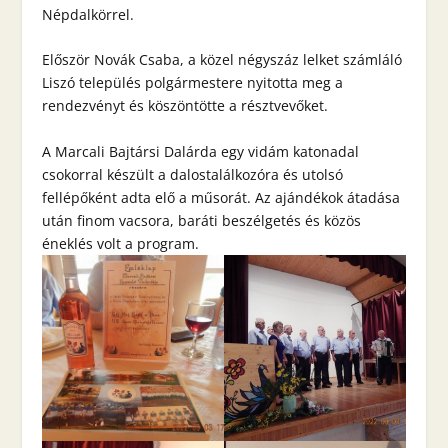
Népdalkörrel.
Először Novák Csaba, a közel négyszáz lelket számláló
Liszó település polgármestere nyitotta meg a
rendezvényt és köszöntötte a résztvevőket.
A Marcali Bajtársi Dalárda egy vidám katonadal
csokorral készült a dalostalálkozóra és utolsó
fellépőként adta elő a műsorát. Az ajándékok átadása
után finom vacsora, baráti beszélgetés és közös
éneklés volt a program.