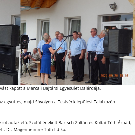
ást kapott a Marcali Bajtársi Egyesület Dalárdája.
az együttes, majd Sávolyon a Testvértelepülési Találkozón
ot adtak elő. Szólót énekelt Bartsch Zoltán és Koltai-Tóth Árpád,
elt: Dr. Mágenheimné Tóth Ildikó.