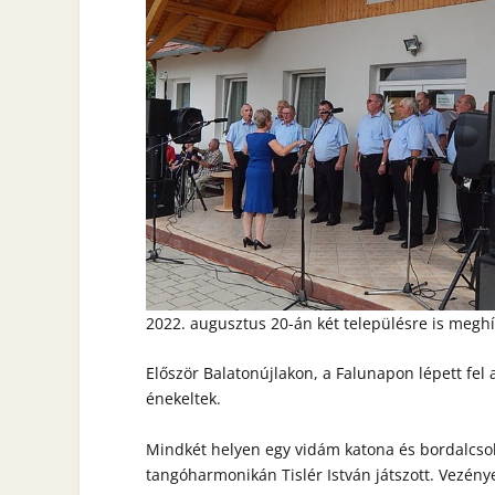
2022. augusztus 20-án két településre is meghív
Először Balatonújlakon, a Falunapon lépett fel 
énekeltek.
Mindkét helyen egy vidám katona és bordalcsokr
tangóharmonikán Tislér István játszott. Vezény